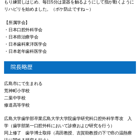
もり練習しはじめ、毎日5分は楽器を触るようにして指が動くように
リハビリを始めました。（ボケ防止ですね～）
【所属学会】
・日本口腔外科学会
・日本癌治療学会
・日本歯科東洋医学会
・日本老年歯科医学会
院長略歴
広島市にて生まれる
荒神町小学校
二葉中学校
修道高等学校
広島大学歯学部卒業広島大学大学院歯学研究科口腔外科学専攻 入
学（歯学部第一口腔外科において診療および研究を行う）
同上修了 歯学博士取得（高田教授、吉賀助教授の下で癌の温熱療